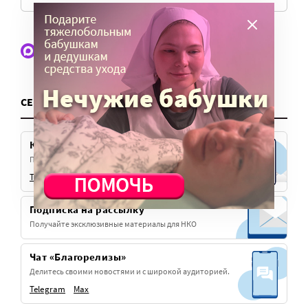
Подписывайтесь на Max-канал для НКО
и развивайте вашу организацию!
СЕРВИСЫ
Канал для НКО
Подписывайтесь на наш телеграм-канал
Telegram
Max
VK
Подписка на рассылку
Получайте эксклюзивные материалы для НКО
Чат «Благорелизы»
Делитесь своими новостями и с широкой аудиторией.
Telegram
Max