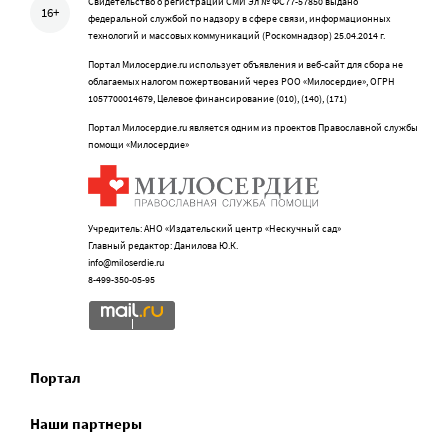
Свидетельство о регистрации СМИ Эл № ФС77-57850 выдано
16+
федеральной службой по надзору в сфере связи, информационных
технологий и массовых коммуникаций (Роскомнадзор) 25.04.2014 г.
Портал Милосердие.ru использует объявления и веб-сайт для сбора не
облагаемых налогом пожертвований через РОО «Милосердие», ОГРН
1057700014679, Целевое финансирование (010), (140), (171)
Портал Милосердие.ru является одним из проектов Православной службы
помощи «Милосердие»
Учредитель: АНО «Издательский центр «Нескучный сад»
Главный редактор: Данилова Ю.К.
info@miloserdie.ru
8-499-350-05-95
Портал
Наши партнеры