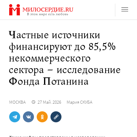
Перейти
к
содержанию
Частные источники
финансируют до 85,5%
некоммерческого
сектора – исследование
Фонда Потанина
МОСКВА
27 Май. 2026
Мария СКУБА