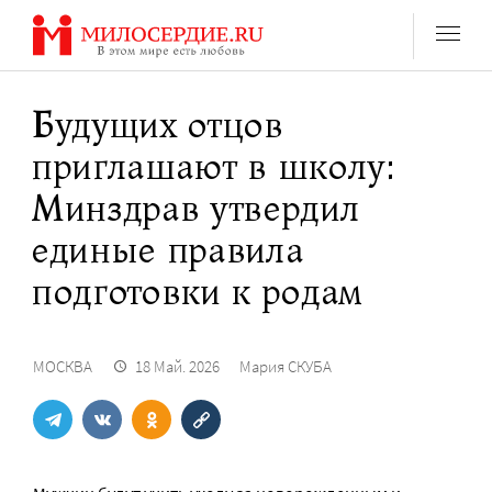
Перейти
к
содержанию
Будущих отцов
приглашают в школу:
Минздрав утвердил
единые правила
подготовки к родам
МОСКВА
18 Май. 2026
Мария СКУБА