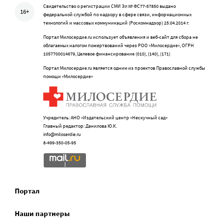
Свидетельство о регистрации СМИ Эл № ФС77-57850 выдано
16+
федеральной службой по надзору в сфере связи, информационных
технологий и массовых коммуникаций (Роскомнадзор) 25.04.2014 г.
Портал Милосердие.ru использует объявления и веб-сайт для сбора не
облагаемых налогом пожертвований через РОО «Милосердие», ОГРН
1057700014679, Целевое финансирование (010), (140), (171)
Портал Милосердие.ru является одним из проектов Православной службы
помощи «Милосердие»
Учредитель: АНО «Издательский центр «Нескучный сад»
Главный редактор: Данилова Ю.К.
info@miloserdie.ru
8-499-350-05-95
Портал
Наши партнеры