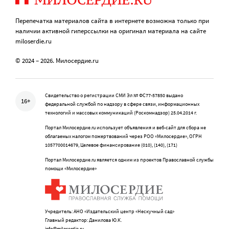
Перепечатка материалов сайта в интернете возможна только при
наличии активной гиперссылки на оригинал материала на сайте
miloserdie.ru
© 2024 – 2026. Милосердие.ru
Свидетельство о регистрации СМИ Эл № ФС77-57850 выдано
16+
федеральной службой по надзору в сфере связи, информационных
технологий и массовых коммуникаций (Роскомнадзор) 25.04.2014 г.
Портал Милосердие.ru использует объявления и веб-сайт для сбора не
облагаемых налогом пожертвований через РОО «Милосердие», ОГРН
1057700014679, Целевое финансирование (010), (140), (171)
Портал Милосердие.ru является одним из проектов Православной службы
помощи «Милосердие»
Учредитель: АНО «Издательский центр «Нескучный сад»
Главный редактор: Данилова Ю.К.
info@miloserdie.ru