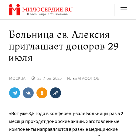
Перейти
к
содержанию
Больница св. Алексия
приглашает доноров 29
июля
МОСКВА
23 Июл. 2025
Илья АГАФОНОВ
«Вот уже 3,5 года в конференц-зале Больницы раз в 2
месяца проходят донорские акции. Заготовленные
компоненты направляются в разные медицинские