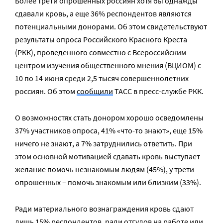
Более трети опрошенных россиян хотя бы однажды
сдавали кровь, а еще 36% респондентов являются
потенциальными донорами. Об этом свидетельствуют
результаты опроса Российского Красного Креста
(РКК), проведенного совместно с Всероссийским
центром изучения общественного мнения (ВЦИОМ) с
10 по 14 июня среди 2,5 тысяч совершеннолетних
россиян. Об этом
сообщили
ТАСС в пресс-службе РКК.
О возможностях стать донором хорошо осведомлены
37% участников опроса, 41% «что-то знают», еще 15%
ничего не знают, а 7% затруднились ответить. При
этом основной мотивацией сдавать кровь выступает
желание помочь незнакомым людям (45%), у трети
опрошенных – помочь знакомым или близким (33%).
Ради материального вознаграждения кровь сдают
лишь 15% респондентов, ради отгулов на работе или