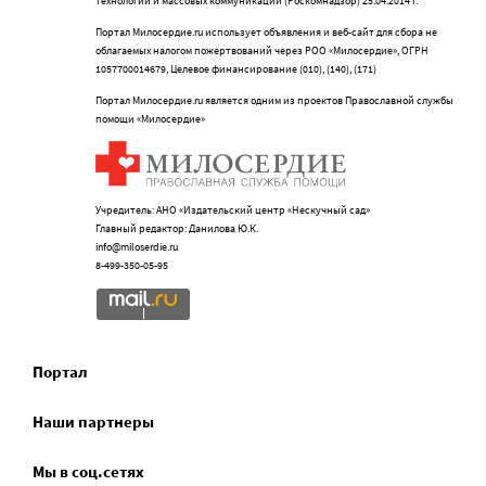
технологий и массовых коммуникаций (Роскомнадзор) 25.04.2014 г.
Портал Милосердие.ru использует объявления и веб-сайт для сбора не
облагаемых налогом пожертвований через РОО «Милосердие», ОГРН
1057700014679, Целевое финансирование (010), (140), (171)
Портал Милосердие.ru является одним из проектов Православной службы
помощи «Милосердие»
Учредитель: АНО «Издательский центр «Нескучный сад»
Главный редактор: Данилова Ю.К.
info@miloserdie.ru
8-499-350-05-95
Портал
Наши партнеры
Мы в соц.сетях