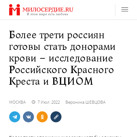
Перейти
к
содержанию
Более трети россиян
готовы стать донорами
крови – исследование
Российского Красного
Креста и ВЦИОМ
МОСКВА
7 Июл. 2022
Вероника ШЕВЦОВА