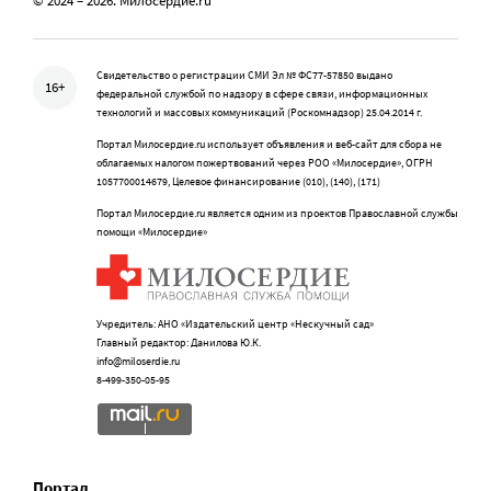
© 2024 – 2026. Милосердие.ru
Свидетельство о регистрации СМИ Эл № ФС77-57850 выдано
16+
федеральной службой по надзору в сфере связи, информационных
технологий и массовых коммуникаций (Роскомнадзор) 25.04.2014 г.
Портал Милосердие.ru использует объявления и веб-сайт для сбора не
облагаемых налогом пожертвований через РОО «Милосердие», ОГРН
1057700014679, Целевое финансирование (010), (140), (171)
Портал Милосердие.ru является одним из проектов Православной службы
помощи «Милосердие»
Учредитель: АНО «Издательский центр «Нескучный сад»
Главный редактор: Данилова Ю.К.
info@miloserdie.ru
8-499-350-05-95
Портал