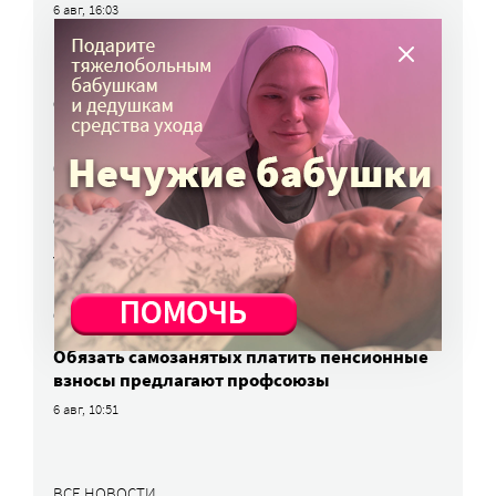
6 авг, 16:03
МЧС предупреждает москвичей о грозе
и буре
6 авг, 15:55
Победители олимпиад заняли большинство
бюджетных мест: в МГИМО предложили
пересмотреть правила приема
6 авг, 14:44
Улучшить питание заключенных намерен
Минюст
6 авг, 13:19
Обязать самозанятых платить пенсионные
взносы предлагают профсоюзы
6 авг, 10:51
ВСЕ НОВОСТИ