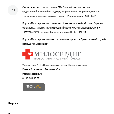
Свидетельство о регистрации СМИ Эл № ФС77-57850 выдано
16+
федеральной службой по надзору в сфере связи, информационных
технологий и массовых коммуникаций (Роскомнадзор) 25.04.2014 г.
Портал Милосердие.ru использует объявления и веб-сайт для сбора не
облагаемых налогом пожертвований через РОО «Милосердие», ОГРН
1057700014679, Целевое финансирование (010), (140), (171)
Портал Милосердие.ru является одним из проектов Православной службы
помощи «Милосердие»
Учредитель: АНО «Издательский центр «Нескучный сад»
Главный редактор: Данилова Ю.К.
info@miloserdie.ru
8-499-350-05-95
Портал