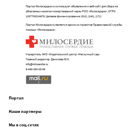
Портал Милосердие.ru использует объявления и веб-сайт для сбора не
облагаемых налогом пожертвований через РОО «Милосердие», ОГРН
1057700014679, Целевое финансирование (010), (140), (171)
Портал Милосердие.ru является одним из проектов Православной службы
помощи «Милосердие»
Учредитель: АНО «Издательский центр «Нескучный сад»
Главный редактор: Данилова Ю.К.
info@miloserdie.ru
8-499-350-05-95
Портал
Наши партнеры
Мы в соц.сетях