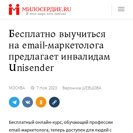
Перейти
к
содержанию
Бесплатно выучиться
на email-маркетолога
предлагает инвалидам
Unisender
МОСКВА
7 Ноя. 2023
Вероника ШЕВЦОВА
Бесплатный онлайн-курс, обучающий профессии
email-маркетолога, теперь доступен для людей с