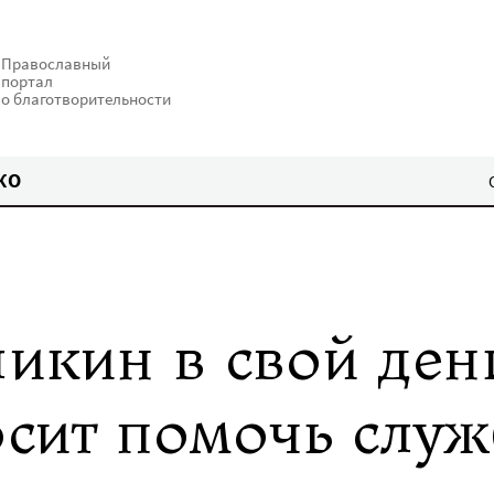
Православный
портал
о благотворительности
КО
икин в свой ден
сит помочь служ