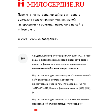
Перепечатка материалов сайта в интернете
возможна только при наличии активной
гиперссылки на оригинал материала на сайте
miloserdie.ru
© 2024 – 2026. Милосердие.ru
Свидетельство о регистрации СМИ Эл № ФС77-57850
16+
выдано федеральной службой по надзору в сфере
связи, информационных технологий и массовых
коммуникаций (Роскомнадзор) 25.04.2014 г.
Портал Милосердие.ru использует объявления и веб-
сайт для сбора не облагаемых налогом
пожертвований через РОО «Милосердие», ОГРН
1057700014679, Целевое финансирование (010), (140),
(171)
Портал Милосердие.ru является одним из проектов
Православной службы помощи «Милосердие»