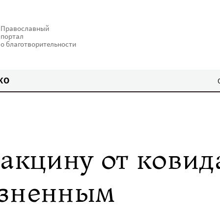
Православный
портал
о благотворительности
КО
вакцину от ковид
изненным