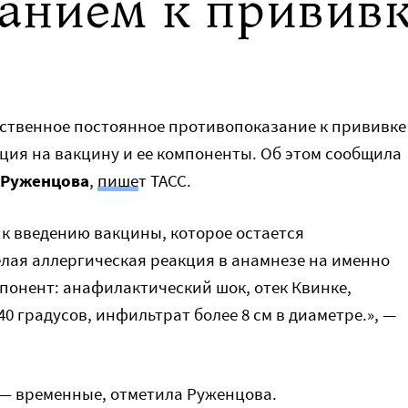
анием к привив
ственное постоянное противопоказание к прививке
кция на вакцину и ее компоненты. Об этом сообщила
 Руженцова
,
пише
т ТАСС.
 введению вакцины, которое остается
елая аллергическая реакция в анамнезе на именно
мпонент: анафилактический шок, отек Квинке,
0 градусов, инфильтрат более 8 см в диаметре.», —
— временные, отметила Руженцова.