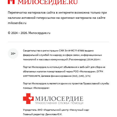
Перепечатка материалов сайта в интернете возможна только при
наличии активной гиперссылки на оригинал материала на сайте
miloserdie.ru
© 2024 – 2026. Милосердие.ru
Свидетельство о регистрации СМИ Эл № ФС77-57850 выдано
16+
федеральной службой по надзору в сфере связи, информационных
технологий и массовых коммуникаций (Роскомнадзор) 25.04.2014 г.
Портал Милосердие.ru использует объявления и веб-сайт для сбора не
облагаемых налогом пожертвований через РОО «Милосердие», ОГРН
1057700014679, Целевое финансирование (010), (140), (171)
Портал Милосердие.ru является одним из проектов Православной службы
помощи «Милосердие»
Учредитель: АНО «Издательский центр «Нескучный сад»
Главный редактор: Данилова Ю.К.