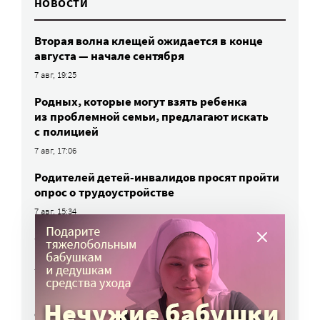
НОВОСТИ
Вторая волна клещей ожидается в конце
августа — начале сентября
7 авг, 19:25
Родных, которые могут взять ребенка
из проблемной семьи, предлагают искать
с полицией
7 авг, 17:06
Родителей детей-инвалидов просят пройти
опрос о трудоустройстве
7 авг, 15:34
«Энхерту» от рака груди включили
в перечень жизненно важных препаратов
7 авг, 15:15
НКО часто рискуют нарушить закон
о персональных данных. Как этого