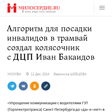
Перейти
к
содержанию
Алгоритм для посадки
инвалидов в трамвай
создал колясочник
с ДЦП Иван Бакаидов
МОСКВА
12 Дек. 2024
Вероника ШЕВЦОВА
«Упрощение коммуникации с водителями ГЭТ
(Горэлектротранса) Санкт-Петербурга до «да» и «нет» в