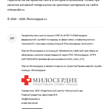
наличии активной гиперссылки на оригинал материала на сайте
miloserdie.ru
© 2024 – 2026. Милосердие.ru
Свидетельство о регистрации СМИ Эл № ФС77-57850 выдано
16+
федеральной службой по надзору в сфере связи, информационных
технологий и массовых коммуникаций (Роскомнадзор) 25.04.2014 г.
Портал Милосердие.ru использует объявления и веб-сайт для сбора не
облагаемых налогом пожертвований через РОО «Милосердие», ОГРН
1057700014679, Целевое финансирование (010), (140), (171)
Портал Милосердие.ru является одним из проектов Православной службы
помощи «Милосердие»
Учредитель: АНО «Издательский центр «Нескучный сад»
Главный редактор: Данилова Ю.К.
info@miloserdie.ru
8-499-350-05-95