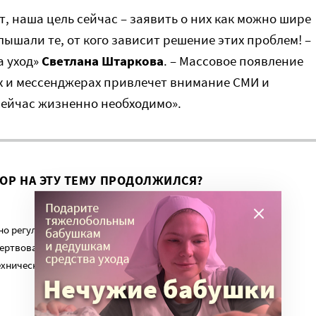
т, наша цель сейчас – заявить о них как можно шире
лышали те, от кого зависит решение этих проблем! –
а уход»
Светлана Штаркова
. – Массовое появление
х и мессенджерах привлечет внимание СМИ и
 сейчас жизненно необходимо».
ВОР НА ЭТУ ТЕМУ ПРОДОЛЖИЛСЯ?
о регулярный платеж в пользу нашего сайта. Милосердие.ru
ертвованиям наших читателей. На командировки, съемки,
ехническую поддержку сайта нужны средства.