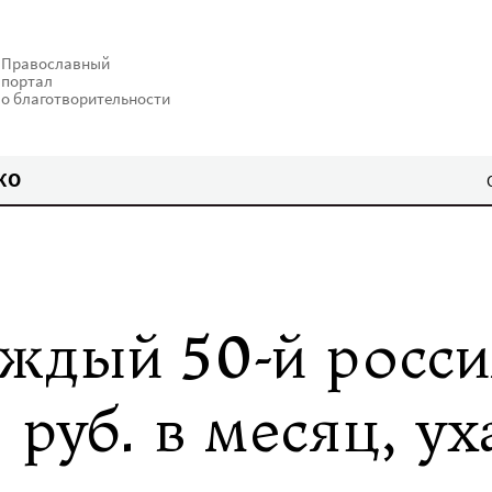
Православный
портал
о благотворительности
КО
аждый 50-й росс
 руб. в месяц, у