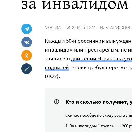
за инвалидом
МОСКВА
27 Май. 2022
Илья АГАФОНОВ
Каждый 50-й россиянин вынужден ж
инвалидом или престарелым, не и
заявили в
движении «Право на ухо
подписей
, вновь требуя пересмот
(ЛОУ).
Кто и сколько получает,
Сейчас пособие по уходу составля
1. За инвалидом 1 группы — 1200 ру