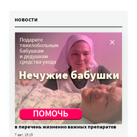
НОВОСТИ
Вторая волна клещей ожидается в конце
августа — начале сентября
7 авг, 19:25
Родных, которые могут взять ребенка
из проблемной семьи, предлагают искать
с полицией
7 авг, 17:06
Родителей детей-инвалидов просят пройти
опрос о трудоустройстве
7 авг, 15:34
«Энхерту» от рака груди включили
в перечень жизненно важных препаратов
7 авг, 15:15