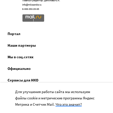
Главный редактор: Данилова Ю.К.
info@miloserdie.ru
8-499-350-05-95
Портал
Наши партнеры
Мы в соц.сетях
Официально
Сервисы для НКО
Спецпроекты
Для улучшения работы сайта мы используем
файлы cookie и метрические программы Яндекс
Социальное служение
Метрика и Счетчик Mail.
Что это значит?