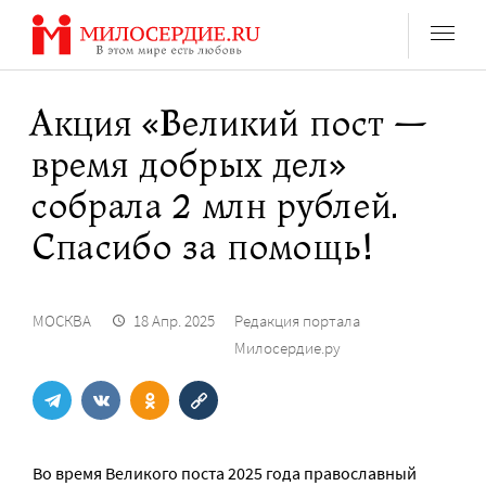
Перейти
к
содержанию
Акция «Великий пост —
время добрых дел»
собрала 2 млн рублей.
Спасибо за помощь!
МОСКВА
18 Апр. 2025
Редакция портала
Милосердие.ру
Во время Великого поста 2025 года православный