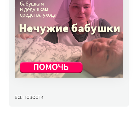
Родителей детей-инвалидов просят пройти
опрос о трудоустройстве
7 авг, 15:34
«Энхерту» от рака груди включили
в перечень жизненно важных препаратов
7 авг, 15:15
НКО часто рискуют нарушить закон
о персональных данных. Как этого
избежать?
7 авг, 13:13
ВСЕ НОВОСТИ