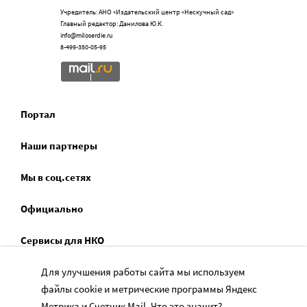
Учредитель: АНО «Издательский центр «Нескучный сад»
Главный редактор: Данилова Ю.К.
info@miloserdie.ru
8-499-350-05-95
Портал
Наши партнеры
Мы в соц.сетях
Официально
Сервисы для НКО
Спецпроекты
Для улучшения работы сайта мы используем
файлы cookie и метрические программы Яндекс
Социальное служение
Метрика и Счетчик Mail.
Что это значит?