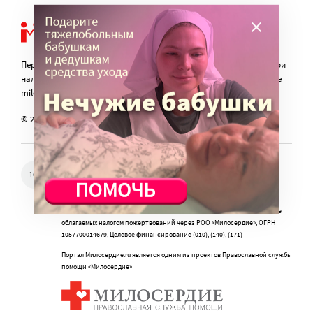
Перепечатка материалов сайта в интернете возможна только при
наличии активной гиперссылки на оригинал материала на сайте
miloserdie.ru
© 2024 – 2026. Милосердие.ru
Свидетельство о регистрации СМИ Эл № ФС77-57850 выдано
16+
федеральной службой по надзору в сфере связи, информационных
технологий и массовых коммуникаций (Роскомнадзор) 25.04.2014 г.
Портал Милосердие.ru использует объявления и веб-сайт для сбора не
облагаемых налогом пожертвований через РОО «Милосердие», ОГРН
1057700014679, Целевое финансирование (010), (140), (171)
Портал Милосердие.ru является одним из проектов Православной службы
помощи «Милосердие»