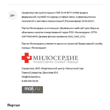
Свидетельство о регистрации СМИ Эл № ФС77-57850 выдано
16+
федеральной службой по надзору в сфере связи, информационных
технологий и массовых коммуникаций (Роскомнадзор) 25.04.2014 г.
Портал Милосердие.ru использует объявления и веб-сайт для сбора не
облагаемых налогом пожертвований через РОО «Милосердие», ОГРН
1057700014679, Целевое финансирование (010), (140), (171)
Портал Милосердие.ru является одним из проектов Православной службы
помощи «Милосердие»
Учредитель: АНО «Издательский центр «Нескучный сад»
Главный редактор: Данилова Ю.К.
info@miloserdie.ru
8-499-350-05-95
Портал