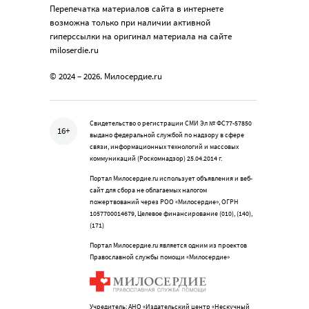
Перепечатка материалов сайта в интернете
возможна только при наличии активной
гиперссылки на оригинал материала на сайте
miloserdie.ru
© 2024 – 2026. Милосердие.ru
Свидетельство о регистрации СМИ Эл № ФС77-57850
16+
выдано федеральной службой по надзору в сфере
связи, информационных технологий и массовых
коммуникаций (Роскомнадзор) 25.04.2014 г.
Портал Милосердие.ru использует объявления и веб-
сайт для сбора не облагаемых налогом
пожертвований через РОО «Милосердие», ОГРН
1057700014679, Целевое финансирование (010), (140),
(171)
Портал Милосердие.ru является одним из проектов
Православной службы помощи «Милосердие»
Учредитель: АНО «Издательский центр «Нескучный