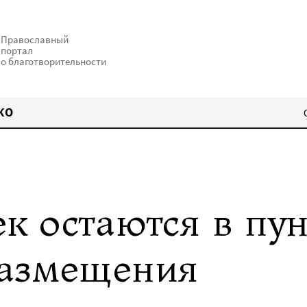
Православный
портал
о благотворительности
КО
к остаются в пу
размещения