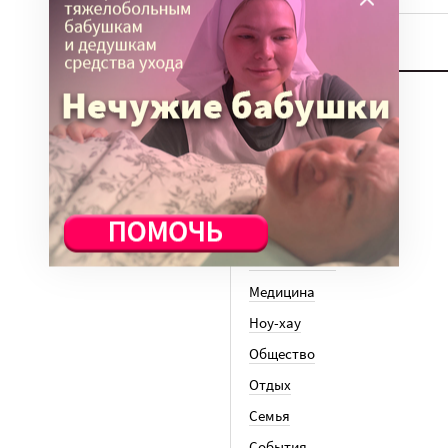
ТЕМЫ
Вера
Законы
История
Колонки
Кто есть кто
Личный опыт
Медицина
Ноу-хау
Общество
Отдых
Семья
События