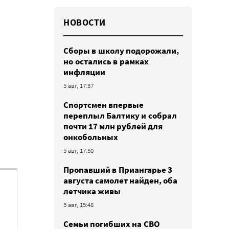
НОВОСТИ
Сборы в школу подорожали,
но остались в рамках
инфляции
5 авг, 17:37
Спортсмен впервые
переплыл Балтику и собрал
почти 17 млн рублей для
онкобольных
5 авг, 17:30
Пропавший в Приангарье 3
августа самолет найден, оба
летчика живы
5 авг, 15:48
Семьи погибших на СВО