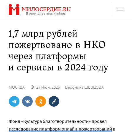
Перейти
к
содержанию
1,7 млрд рублей
пожертвовано в НКО
через платформы
и сервисы в 2024 году
МОСКВА
27 Июн. 2025
Вероника ШЕВЦОВА
Фонд «Культура благотворительности» провел
исследование платформ онлайн-пожертвований
в