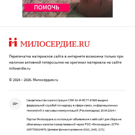
Перепечатка материалов сайта в интернете возможна только при
наличии активной гиперссылки на оригинал материала на сайте
miloserdie.ru
© 2024 – 2026. Милосердие.ru
Свидетельство о регистрации СМИ Эл № ФС77-57850 выдано
16+
федеральной службой по надзору в сфере связи, информационных
технологий и массовых коммуникаций (Роскомнадзор) 25.04.2014 г.
Портал Милосердие.ru использует объявления и веб-сайт для сбора не
облагаемых налогом пожертвований через РОО «Милосердие», ОГРН
1057700014679, Целевое финансирование (010), (140), (171)