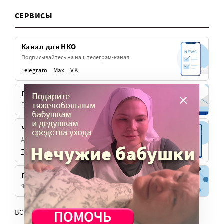
СЕРВИСЫ
Канал для НКО
Подписывайтесь на наш телеграм-канал
Telegram
Max
VK
Подписка на рассылку
Получайте эксклюзивные материалы для НКО
Чат «Благорелизы»
Делитесь своими новостями и с широкой аудиторией.
Telegram
Max
Платформа Милосердия
Фандрайзинг для церковных НКО
ВСЕ СЕРВИСЫ