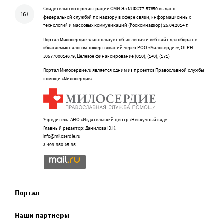
Свидетельство о регистрации СМИ Эл № ФС77-57850 выдано
16+
федеральной службой по надзору в сфере связи, информационных
технологий и массовых коммуникаций (Роскомнадзор) 25.04.2014 г.
Портал Милосердие.ru использует объявления и веб-сайт для сбора не
облагаемых налогом пожертвований через РОО «Милосердие», ОГРН
1057700014679, Целевое финансирование (010), (140), (171)
Портал Милосердие.ru является одним из проектов Православной службы
помощи «Милосердие»
Учредитель: АНО «Издательский центр «Нескучный сад»
Главный редактор: Данилова Ю.К.
info@miloserdie.ru
8-499-350-05-95
Портал
Наши партнеры