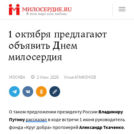
Перейти
к
содержанию
1 октября предлагают
объявить Днем
милосердия
МОСКВА
2 Июн. 2026
Илья АГАФОНОВ
О таком предложении президенту России
Владимиру
Путину
рассказал
в ходе встречи 1 июня руководитель
фонда «Круг добра» протоиерей
Александр Ткаченко
.