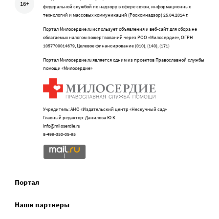
16+
федеральной службой по надзору в сфере связи, информационных
технологий и массовых коммуникаций (Роскомнадзор) 25.04.2014 г.
Портал Милосердие.ru использует объявления и веб-сайт для сбора не
облагаемых налогом пожертвований через РОО «Милосердие», ОГРН
1057700014679, Целевое финансирование (010), (140), (171)
Портал Милосердие.ru является одним из проектов Православной службы
помощи «Милосердие»
Учредитель: АНО «Издательский центр «Нескучный сад»
Главный редактор: Данилова Ю.К.
info@miloserdie.ru
8-499-350-05-95
Портал
Наши партнеры