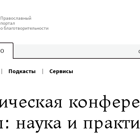
Православный
портал
о благотворительности
КО
Подкасты
Сервисы
ическая конфер
: наука и практи