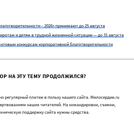
лаготворительности – 2026» принимают до 25 августа
иротам и детям в трудной жизненной ситуации — до 31 августа
антовым конкурсам корпоративной благотворительности
ВОР НА ЭТУ ТЕМУ ПРОДОЛЖИЛСЯ?
о регулярный платеж в пользу нашего сайта. Милосердие.ru
ертвованиям наших читателей. На командировки, съемки,
ехническую поддержку сайта нужны средства.