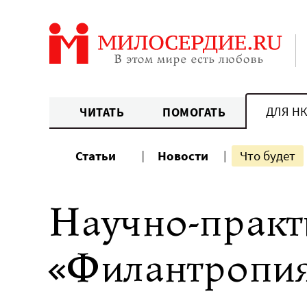
Перейти
к
содержанию
ДЛЯ Н
ЧИТАТЬ
ПОМОГАТЬ
Статьи
Новости
Что будет
Научно-практ
«Филантропия