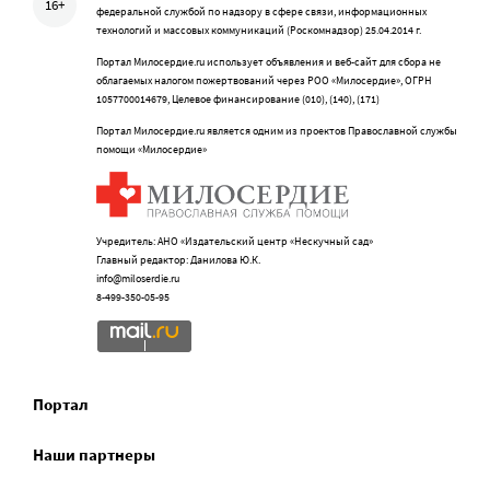
16+
федеральной службой по надзору в сфере связи, информационных
технологий и массовых коммуникаций (Роскомнадзор) 25.04.2014 г.
Портал Милосердие.ru использует объявления и веб-сайт для сбора не
облагаемых налогом пожертвований через РОО «Милосердие», ОГРН
1057700014679, Целевое финансирование (010), (140), (171)
Портал Милосердие.ru является одним из проектов Православной службы
помощи «Милосердие»
Учредитель: АНО «Издательский центр «Нескучный сад»
Главный редактор: Данилова Ю.К.
info@miloserdie.ru
8-499-350-05-95
Портал
Наши партнеры