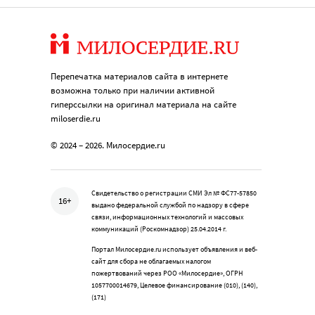
Перепечатка материалов сайта в интернете
возможна только при наличии активной
гиперссылки на оригинал материала на сайте
miloserdie.ru
© 2024 – 2026. Милосердие.ru
Свидетельство о регистрации СМИ Эл № ФС77-57850
16+
выдано федеральной службой по надзору в сфере
связи, информационных технологий и массовых
коммуникаций (Роскомнадзор) 25.04.2014 г.
Портал Милосердие.ru использует объявления и веб-
сайт для сбора не облагаемых налогом
пожертвований через РОО «Милосердие», ОГРН
1057700014679, Целевое финансирование (010), (140),
(171)