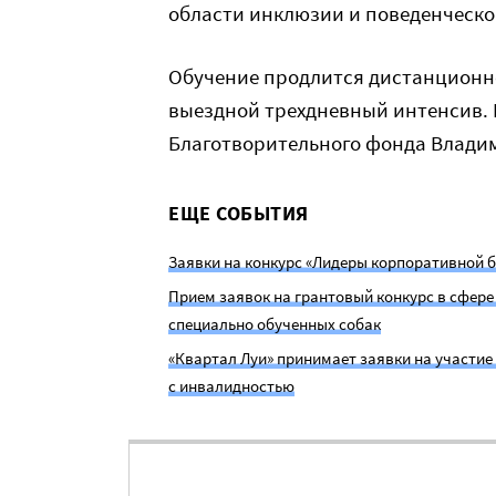
области инклюзии и поведенческо
Обучение продлится дистанционно
выездной трехдневный интенсив. 
Благотворительного фонда Влади
ЕЩЕ СОБЫТИЯ
Заявки на конкурс «Лидеры корпоративной б
Прием заявок на грантовый конкурс в сфер
специально обученных собак
«Квартал Луи» принимает заявки на участи
с инвалидностью