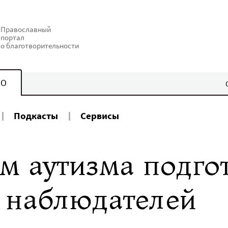
Православный
портал
о благотворительности
КО
Подкасты
Сервисы
м аутизма подго
 наблюдателей