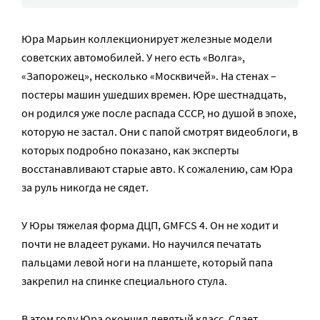
Юра Марьин коллекционирует железные модели
советских автомобилей. У него есть «Волга»,
«Запорожец», несколько «Москвичей». На стенах –
постеры машин ушедших времен. Юре шестнадцать,
он родился уже после распада СССР, но душой в эпохе,
которую не застал. Они с папой смотрят видеоблоги, в
которых подробно показано, как эксперты
восстанавливают старые авто. К сожалению, сам Юра
за руль никогда не сядет.
У Юры тяжелая форма ДЦП, GMFCS 4. Он не ходит и
почти не владеет руками. Но научился печатать
пальцами левой ноги на планшете, который папа
закрепил на спинке специального стула.
В этом году Юра окончил девятый класс. Сдает