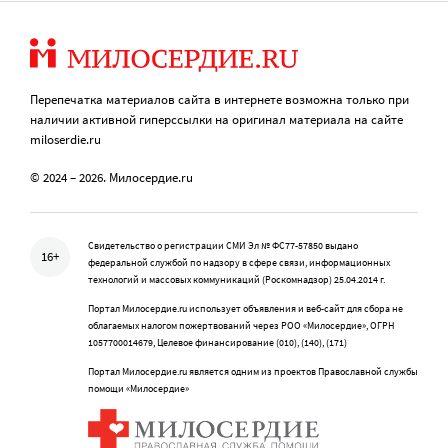
Перепечатка материалов сайта в интернете возможна только при
наличии активной гиперссылки на оригинал материала на сайте
miloserdie.ru
© 2024 – 2026. Милосердие.ru
Свидетельство о регистрации СМИ Эл № ФС77-57850 выдано
16+
федеральной службой по надзору в сфере связи, информационных
технологий и массовых коммуникаций (Роскомнадзор) 25.04.2014 г.
Портал Милосердие.ru использует объявления и веб-сайт для сбора не
облагаемых налогом пожертвований через РОО «Милосердие», ОГРН
1057700014679, Целевое финансирование (010), (140), (171)
Портал Милосердие.ru является одним из проектов Православной службы
помощи «Милосердие»