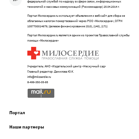
федеральной службой по надзору в сфере связи, информационных
технологий и массовых коммуникаций (Роскомнадзор) 25.04.2014 г.
Портал Милосердие.ru использует объявления и веб-сайт для сбора не
облагаемых налогом пожертвований через РОО «Милосердие», ОГРН
1057700014679, Целевое финансирование (010), (140), (171)
Портал Милосердие.ru является одним из проектов Православной службы
помощи «Милосердие»
Учредитель: АНО «Издательский центр «Нескучный сад»
Главный редактор: Данилова Ю.К.
info@miloserdie.ru
8-499-350-05-95
Портал
Наши партнеры