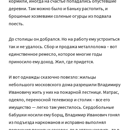
кормили, иногда на счастье попадались опустевшие
деревни. Там можно было и баньку растопить, и
брошеные хозяевами соленые огурцы из подвала
поесть.
До столицы он добрался. Но на работу ему устроиться
так и не удалось. Сбор и продажа металлолома – вот
единственное ремесло, которое многие годы
приносило ему доход. Жил, где придется.
И вот однажды сказочно повезло: жильцы
небольшого московского дома разрешили Владимиру
Ивановичу жить у них на пожарной лестнице. Матрас,
одеяло, переносной телевизор и столик – все его
имущество — легко там уместилось. Сердобольные
бабушки носили ему борщ, Владимир Иванович гонял
из подъезда наркоманов и исправно выполнял
поручения пожилых соседок, то в аптеку сходить, то в