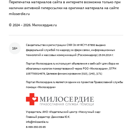
Перепечатка материалов сайта в интернете возможна только при
наличии активной гиперссылки на оригинал материала на сайте
miloserdie.ru
© 2024 – 2026. Милосердие.ru
Свидетельство о регистрации СМИ Эл № ФС77-57850 выдано
16+
федеральной службой по надзору в сфере связи, информационных
технологий и массовых коммуникаций (Роскомнадзор) 25.04.2014 г.
Портал Милосердие.ru использует объявления и веб-сайт для сбора не
облагаемых налогом пожертвований через РОО «Милосердие», ОГРН
1057700014679, Целевое финансирование (010), (140), (171)
Портал Милосердие.ru является одним из проектов Православной службы
помощи «Милосердие»
Учредитель: АНО «Издательский центр «Нескучный сад»
Главный редактор: Данилова Ю.К.
info@miloserdie.ru
8-499-350-05-95