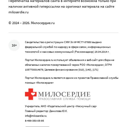
Перепечатка материалов сайта в интернете возможна только при
наличии активной гиперссылки на оригинал материала на сайте
miloserdie.ru
© 2024 – 2026. Милосердие.ru
Свидетельство о регистрации СМИ Эл № ФС77-57850 выдано
16+
федеральной службой по надзору в сфере связи, информационных
технологий и массовых коммуникаций (Роскомнадзор) 25.04.2014 г.
Портал Милосердие.ru использует объявления и веб-сайт для сбора не
облагаемых налогом пожертвований через РОО «Милосердие», ОГРН
1057700014679, Целевое финансирование (010), (140), (171)
Портал Милосердие.ru является одним из проектов Православной службы
помощи «Милосердие»
Учредитель: АНО «Издательский центр «Нескучный сад»
Главный редактор: Данилова Ю.К.
info@miloserdie.ru
8-499-350-05-95