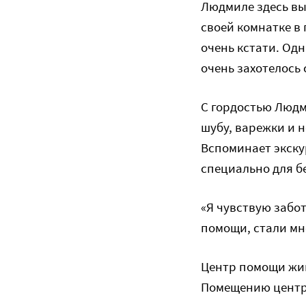
Людмиле здесь выд
своей комнатке в
очень кстати. Од
очень захотелось 
С гордостью Людм
шубу, варежки и 
Вспоминает экску
специально для бе
«Я чувствую забот
помощи, стали мн
Центр помощи жив
Помещению центра