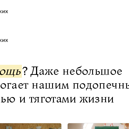
мощь
? Даже небольшое
могает нашим подопечн
нью и тяготами жизни