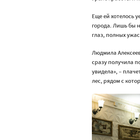
Еще ей хотелось 
города. Лишь бы 
глаз, полных ужас
Людмила Алексеев
сразу получила п
увидела», – плач
лес, рядом с кото