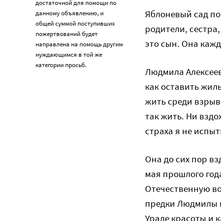
достаточной для помощи по
Яблоневый сад по
данному объявлению, и
общей суммой поступивших
родители, сестра,
пожертвований будет
это сын. Она кажд
направлена на помощь другим
нуждающимся в той же
категории просьб.
Людмила Алексеев
как оставить жил
жить среди взрыво
так жить. Ни вздо
страха я не испы
Она до сих пор вз
мая прошлого год
Отечественную во
предки Людмилы в
Урале красоты и 