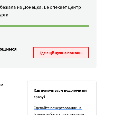
бежала из Донецка. Ее опекает центр
урга
ающимся
Где ещё нужна помощь
ем
Как помочь всем подопечным
сразу?
Сделайте пожертвование на
Группу работы с просителями