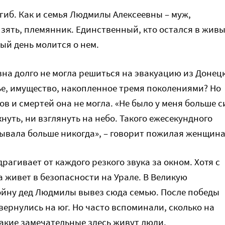
гиб. Как и семья Людмилы Алексеевны – муж,
 зять, племянник. Единственный, кто остался в живы
ый день молится о нем.
на долго не могла решиться на эвакуацию из Донецк
ье, имущество, накопленное тремя поколениями? Но
в и смертей она не могла. «Не было у меня больше с
хнуть, ни взглянуть на небо. Такого ежесекундного
тывала больше никогда», – говорит пожилая женщина
драгивает от каждого резкого звука за окном. Хотя с
а живет в безопасности на Урале. В Великую
йну дед Людмилы вывез сюда семью. После победы
ернулись на юг. Но часто вспоминали, сколько на
какие замечательные здесь живут люди.