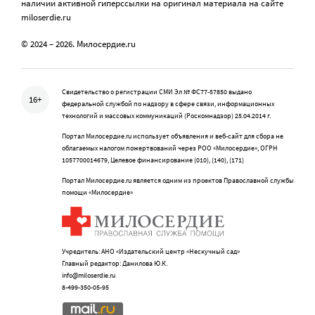
наличии активной гиперссылки на оригинал материала на сайте
miloserdie.ru
© 2024 – 2026. Милосердие.ru
Свидетельство о регистрации СМИ Эл № ФС77-57850 выдано
16+
федеральной службой по надзору в сфере связи, информационных
технологий и массовых коммуникаций (Роскомнадзор) 25.04.2014 г.
Портал Милосердие.ru использует объявления и веб-сайт для сбора не
облагаемых налогом пожертвований через РОО «Милосердие», ОГРН
1057700014679, Целевое финансирование (010), (140), (171)
Портал Милосердие.ru является одним из проектов Православной службы
помощи «Милосердие»
Учредитель: АНО «Издательский центр «Нескучный сад»
Главный редактор: Данилова Ю.К.
info@miloserdie.ru
8-499-350-05-95