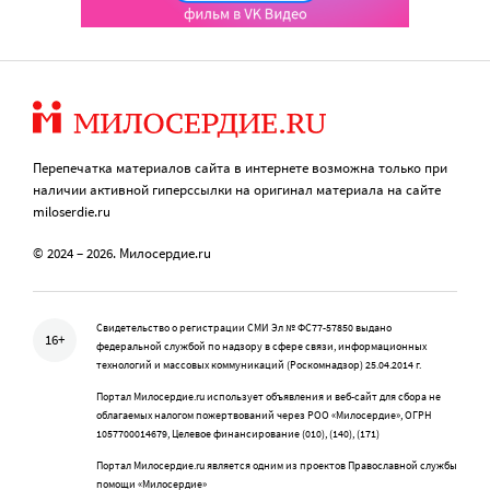
Перепечатка материалов сайта в интернете возможна только при
наличии активной гиперссылки на оригинал материала на сайте
miloserdie.ru
© 2024 – 2026. Милосердие.ru
Свидетельство о регистрации СМИ Эл № ФС77-57850 выдано
16+
федеральной службой по надзору в сфере связи, информационных
технологий и массовых коммуникаций (Роскомнадзор) 25.04.2014 г.
Портал Милосердие.ru использует объявления и веб-сайт для сбора не
облагаемых налогом пожертвований через РОО «Милосердие», ОГРН
1057700014679, Целевое финансирование (010), (140), (171)
Портал Милосердие.ru является одним из проектов Православной службы
помощи «Милосердие»