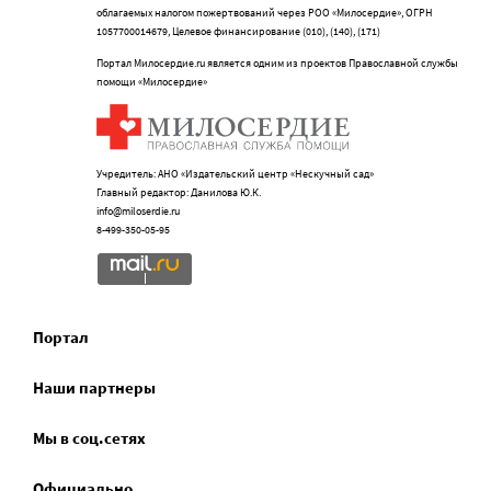
облагаемых налогом пожертвований через РОО «Милосердие», ОГРН
1057700014679, Целевое финансирование (010), (140), (171)
Портал Милосердие.ru является одним из проектов Православной службы
помощи «Милосердие»
Учредитель: АНО «Издательский центр «Нескучный сад»
Главный редактор: Данилова Ю.К.
info@miloserdie.ru
8-499-350-05-95
Портал
Наши партнеры
Мы в соц.сетях
Официально