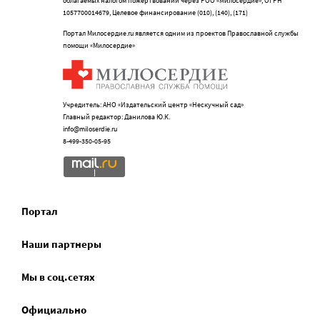
облагаемых налогом пожертвований через РОО «Милосердие», ОГРН
1057700014679, Целевое финансирование (010), (140), (171)
Портал Милосердие.ru является одним из проектов Православной службы
помощи «Милосердие»
Учредитель: АНО «Издательский центр «Нескучный сад»
Главный редактор: Данилова Ю.К.
info@miloserdie.ru
8-499-350-05-95
Портал
Наши партнеры
Мы в соц.сетях
Официально