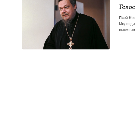
Голос
Псой Ко
Медведи
высмеив