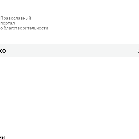
Православный
портал
о благотворительности
КО
МЫ