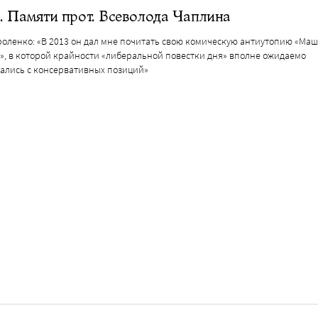
. Памяти прот. Всеволода Чаплина
роленко: «В 2013 он дал мне почитать свою комическую антиутопию «Маш
», в которой крайности «либеральной повестки дня» вполне ожидаемо
ались с консервативных позиций»