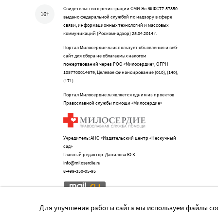
Свидетельство о регистрации СМИ Эл № ФС77-57850
16+
выдано федеральной службой по надзору в сфере
связи, информационных технологий и массовых
коммуникаций (Роскомнадзор) 25.04.2014 г.
Портал Милосердие.ru использует объявления и веб-
сайт для сбора не облагаемых налогом
пожертвований через РОО «Милосердие», ОГРН
1057700014679, Целевое финансирование (010), (140),
(171)
Портал Милосердие.ru является одним из проектов
Православной службы помощи «Милосердие»
Учредитель: АНО «Издательский центр «Нескучный
сад»
Главный редактор: Данилова Ю.К.
info@miloserdie.ru
8-499-350-05-95
Для улучшения работы сайта мы используем файлы coo