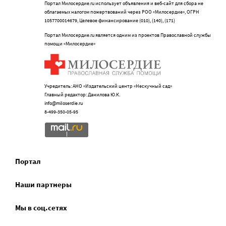
Портал Милосердие.ru использует объявления и веб-сайт для сбора не
облагаемых налогом пожертвований через РОО «Милосердие», ОГРН
1057700014679, Целевое финансирование (010), (140), (171)
Портал Милосердие.ru является одним из проектов Православной службы
помощи «Милосердие»
Учредитель: АНО «Издательский центр «Нескучный сад»
Главный редактор: Данилова Ю.К.
info@miloserdie.ru
8-499-350-05-95
Портал
Наши партнеры
Мы в соц.сетях