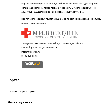
Портал Милосердие.ru использует объявления и веб-сайт для сбора не
облагаемых налогом пожертвований через РОО «Милосердие», ОГРН
1057700014679, Целевое финансирование (010), (140), (171)
Портал Милосердие.ru является одним из проектов Православной службы
помощи «Милосердие»
Учредитель: АНО «Издательский центр «Нескучный сад»
Главный редактор: Данилова Ю.К.
info@miloserdie.ru
8-499-350-05-95
Портал
Наши партнеры
Мы в соц.сетях