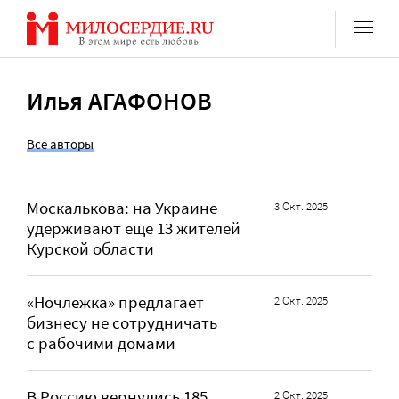
Перейти
к
содержанию
Илья АГАФОНОВ
Все авторы
Москалькова: на Украине
3 Окт. 2025
удерживают еще 13 жителей
Курской области
«Ночлежка» предлагает
2 Окт. 2025
бизнесу не сотрудничать
с рабочими домами
В Россию вернулись 185
2 Окт. 2025