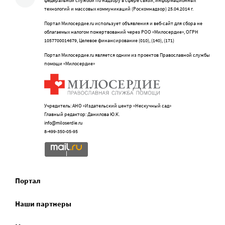
федеральной службой по надзору в сфере связи, информационных
технологий и массовых коммуникаций (Роскомнадзор) 25.04.2014 г.
Портал Милосердие.ru использует объявления и веб-сайт для сбора не
облагаемых налогом пожертвований через РОО «Милосердие», ОГРН
1057700014679, Целевое финансирование (010), (140), (171)
Портал Милосердие.ru является одним из проектов Православной службы
помощи «Милосердие»
Учредитель: АНО «Издательский центр «Нескучный сад»
Главный редактор: Данилова Ю.К.
info@miloserdie.ru
8-499-350-05-95
Портал
Наши партнеры