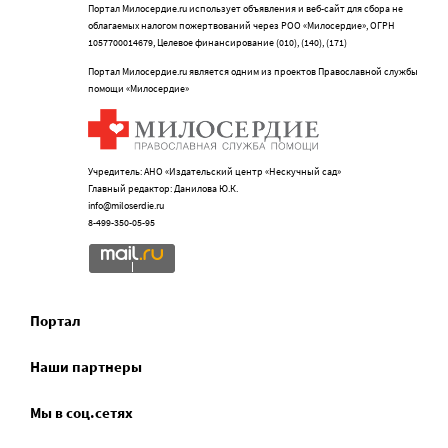
Портал Милосердие.ru использует объявления и веб-сайт для сбора не
облагаемых налогом пожертвований через РОО «Милосердие», ОГРН
1057700014679, Целевое финансирование (010), (140), (171)
Портал Милосердие.ru является одним из проектов Православной службы
помощи «Милосердие»
Учредитель: АНО «Издательский центр «Нескучный сад»
Главный редактор: Данилова Ю.К.
info@miloserdie.ru
8-499-350-05-95
Портал
Наши партнеры
Мы в соц.сетях