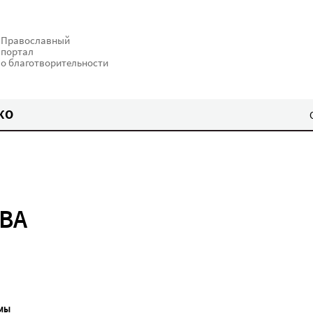
Православный
портал
о благотворительности
КО
ВА
МЫ