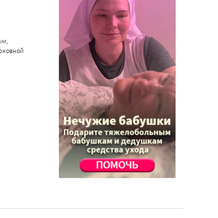
ым,
ерковной