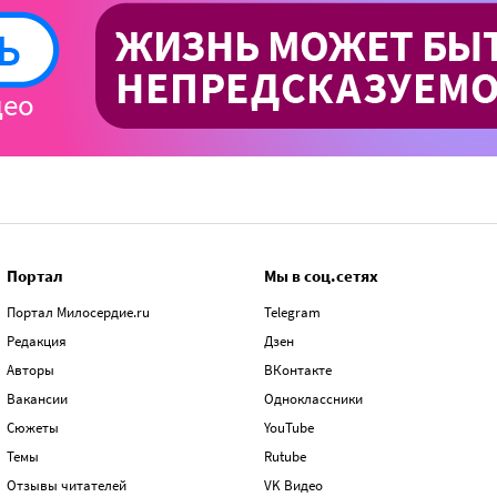
Портал
Мы в соц.сетях
Портал Милосердие.ru
Telegram
Редакция
Дзен
Авторы
ВКонтакте
Вакансии
Одноклассники
Сюжеты
YouTube
Темы
Rutube
Отзывы читателей
VK Видео