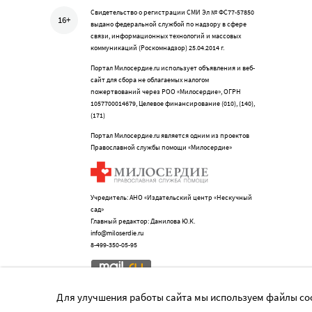
Свидетельство о регистрации СМИ Эл № ФС77-57850
16+
выдано федеральной службой по надзору в сфере
связи, информационных технологий и массовых
коммуникаций (Роскомнадзор) 25.04.2014 г.
Портал Милосердие.ru использует объявления и веб-
сайт для сбора не облагаемых налогом
пожертвований через РОО «Милосердие», ОГРН
1057700014679, Целевое финансирование (010), (140),
(171)
Портал Милосердие.ru является одним из проектов
Православной службы помощи «Милосердие»
Учредитель: АНО «Издательский центр «Нескучный
сад»
Главный редактор: Данилова Ю.К.
info@miloserdie.ru
8-499-350-05-95
Для улучшения работы сайта мы используем файлы coo