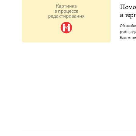
Помощ
в тер
Об особ
руковод
благотв