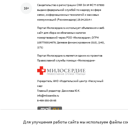
Свидетельство о регистрации СМИ Эл № ФС77-57850
16+
выдано федеральной службой по надзору в сфере
связи, информационных технологий и массовых
коммуникаций (Роскомнадзор) 25.04.2014 г.
Портал Милосердие.ru использует объявления и веб-
сайт для сбора не облагаемых налогом
пожертвований через РОО «Милосердие», ОГРН
1057700014679, Целевое финансирование (010), (140),
(171)
Портал Милосердие.ru является одним из проектов
Православной службы помощи «Милосердие»
Учредитель: АНО «Издательский центр «Нескучный
сад»
Главный редактор: Данилова Ю.К.
info@miloserdie.ru
8-499-350-05-95
Для улучшения работы сайта мы используем файлы coo