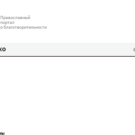
Православный
портал
о благотворительности
КО
МЫ