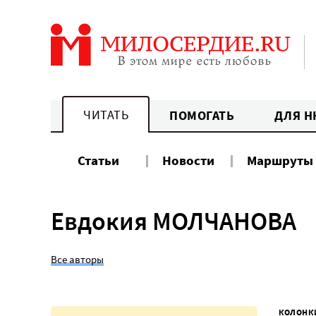
Перейти
к
содержанию
ЧИТАТЬ
ПОМОГАТЬ
ДЛЯ Н
Статьи
Новости
Маршруты
Евдокия МОЛЧАНОВА
Все авторы
КОЛОНК