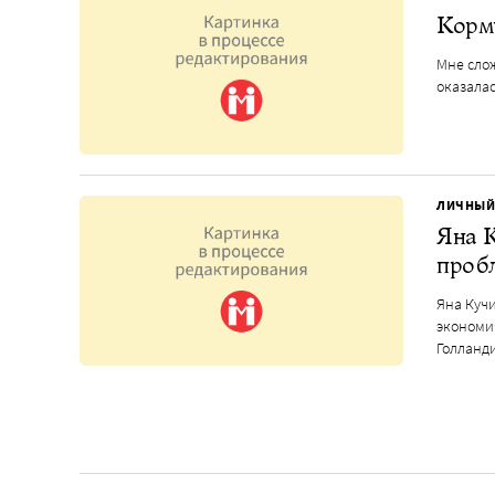
Корми
Мне сло
оказалас
ЛИЧНЫЙ
Яна К
проб
Яна Кучи
экономич
Голланд