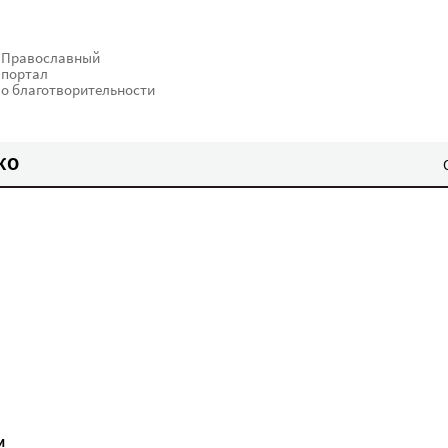
Православный
портал
о благотворительности
КО
И