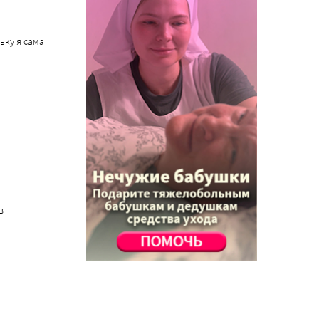
ьку я сама
в