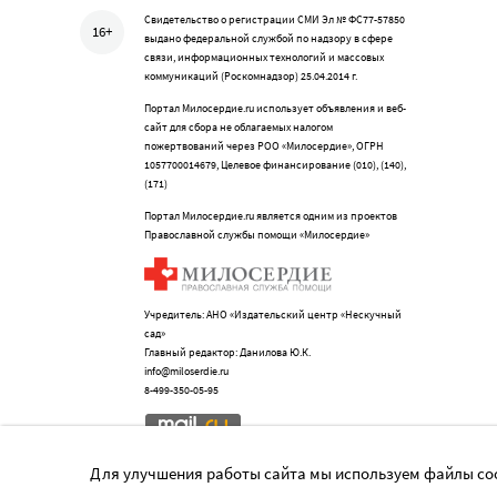
Свидетельство о регистрации СМИ Эл № ФС77-57850
16+
выдано федеральной службой по надзору в сфере
связи, информационных технологий и массовых
коммуникаций (Роскомнадзор) 25.04.2014 г.
Портал Милосердие.ru использует объявления и веб-
сайт для сбора не облагаемых налогом
пожертвований через РОО «Милосердие», ОГРН
1057700014679, Целевое финансирование (010), (140),
(171)
Портал Милосердие.ru является одним из проектов
Православной службы помощи «Милосердие»
Учредитель: АНО «Издательский центр «Нескучный
сад»
Главный редактор: Данилова Ю.К.
info@miloserdie.ru
8-499-350-05-95
Для улучшения работы сайта мы используем файлы coo