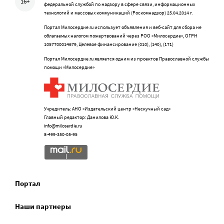
16+
федеральной службой по надзору в сфере связи, информационных
технологий и массовых коммуникаций (Роскомнадзор) 25.04.2014 г.
Портал Милосердие.ru использует объявления и веб-сайт для сбора не
облагаемых налогом пожертвований через РОО «Милосердие», ОГРН
1057700014679, Целевое финансирование (010), (140), (171)
Портал Милосердие.ru является одним из проектов Православной службы
помощи «Милосердие»
Учредитель: АНО «Издательский центр «Нескучный сад»
Главный редактор: Данилова Ю.К.
info@miloserdie.ru
8-499-350-05-95
Портал
Наши партнеры