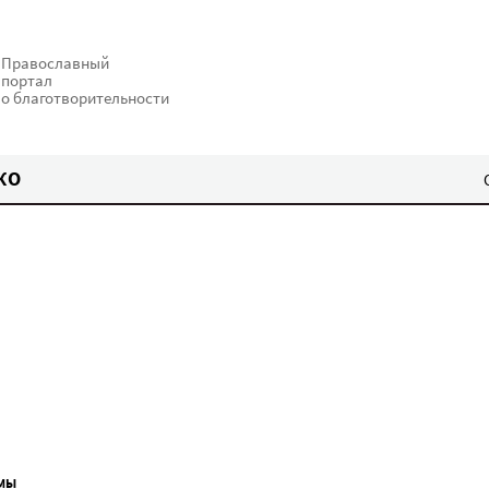
Православный
портал
о благотворительности
КО
МЫ