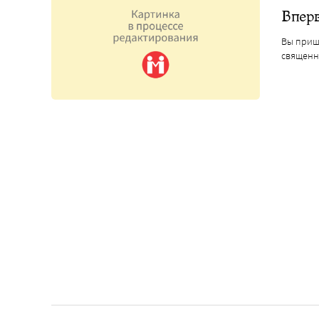
Вперв
Вы пришл
священни