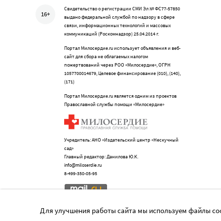
Свидетельство о регистрации СМИ Эл № ФС77-57850
16+
выдано федеральной службой по надзору в сфере
связи, информационных технологий и массовых
коммуникаций (Роскомнадзор) 25.04.2014 г.
Портал Милосердие.ru использует объявления и веб-
сайт для сбора не облагаемых налогом
пожертвований через РОО «Милосердие», ОГРН
1057700014679, Целевое финансирование (010), (140),
(171)
Портал Милосердие.ru является одним из проектов
Православной службы помощи «Милосердие»
Учредитель: АНО «Издательский центр «Нескучный
сад»
Главный редактор: Данилова Ю.К.
info@miloserdie.ru
8-499-350-05-95
Для улучшения работы сайта мы используем файлы coo