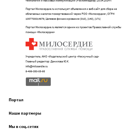
технологий и массовых коммуникаций (Роскомнадзор) 25.04.2014 г.
Портал Милосердие.ru использует объявления и веб-сайт для сбора не
облагаемых налогом пожертвований через РОО «Милосердие», ОГРН
1057700014679, Целевое финансирование (010), (140), (171)
Портал Милосердие.ru является одним из проектов Православной службы
помощи «Милосердие»
Учредитель: АНО «Издательский центр «Нескучный сад»
Главный редактор: Данилова Ю.К.
info@miloserdie.ru
8-499-350-05-95
Портал
Наши партнеры
Мы в соц.сетях