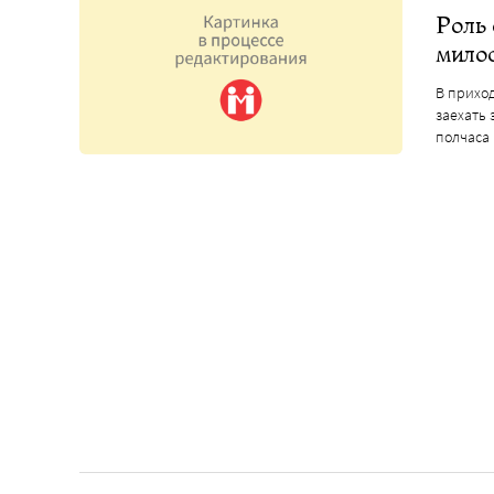
Роль
милос
В приход
заехать 
полчаса