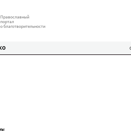
Православный
портал
о благотворительности
КО
МЫ