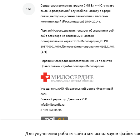
Свидетельство о регистрации СМИ Эл № ФС77-57850
16+
выдано федеральной службой по надзору в сфере
связи, информационных технологий и массовых
коммуникаций (Роскомнадзор) 25.04.2014 г.
Портал Милосердие.ru использует объявления и веб-
сайт для сбора не облагаемых налогом
пожертвований через РОО «Милосердие», ОГРН
1057700014679, Целевое финансирование (010), (140),
(171)
Портал Милосердие.ru является одним из проектов
Православной службы помощи «Милосердие»
Учредитель: АНО «Издательский центр «Нескучный
сад»
Главный редактор: Данилова Ю.К.
info@miloserdie.ru
8-499-350-05-95
Для улучшения работы сайта мы используем файлы coo