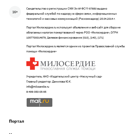
Свидетельство о регистрации СМИ Эл № ФС77-57850 выдано
16+
федеральной службой по надзору в сфере связи, информационных
технологий и массовых коммуникаций (Роскомнадзор) 25.04.2014 г.
Портал Милосердие.ru использует объявления и веб-сайт для сбора не
облагаемых налогом пожертвований через РОО «Милосердие», ОГРН
1057700014679, Целевое финансирование (010), (140), (171)
Портал Милосердие.ru является одним из проектов Православной службы
помощи «Милосердие»
Учредитель: АНО «Издательский центр «Нескучный сад»
Главный редактор: Данилова Ю.К.
info@miloserdie.ru
8-499-350-05-95
Портал