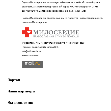
Портал Милосердие.ru использует объявления и веб-сайт для сбора не
облагаемых налогом пожертвований через РОО «Милосердие», ОГРН
1057700014679, Целевое финансирование (010), (140), (171)
Портал Милосердие.ru является одним из проектов Православной службы
помощи «Милосердие»
Учредитель: АНО «Издательский центр «Нескучный сад»
Главный редактор: Данилова Ю.К.
info@miloserdie.ru
8-499-350-05-95
Портал
Наши партнеры
Мы в соц.сетях