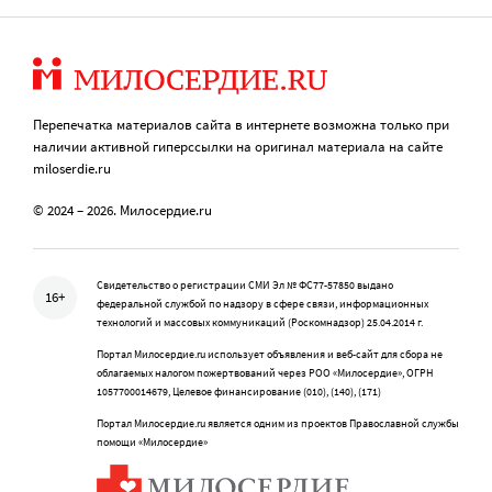
Перепечатка материалов сайта в интернете возможна только при
наличии активной гиперссылки на оригинал материала на сайте
miloserdie.ru
© 2024 – 2026. Милосердие.ru
Свидетельство о регистрации СМИ Эл № ФС77-57850 выдано
16+
федеральной службой по надзору в сфере связи, информационных
технологий и массовых коммуникаций (Роскомнадзор) 25.04.2014 г.
Портал Милосердие.ru использует объявления и веб-сайт для сбора не
облагаемых налогом пожертвований через РОО «Милосердие», ОГРН
1057700014679, Целевое финансирование (010), (140), (171)
Портал Милосердие.ru является одним из проектов Православной службы
помощи «Милосердие»