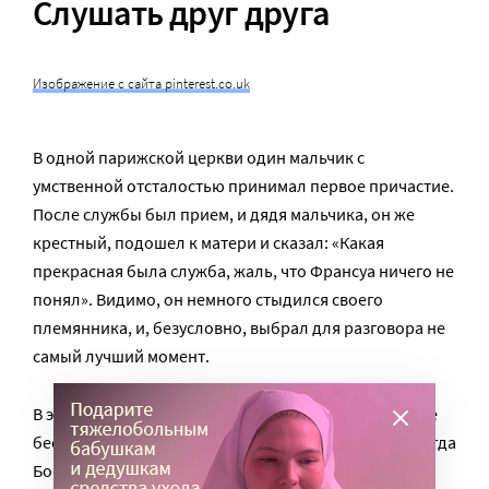
Слушать друг друга
Изображение с сайта pinterest.co.uk
В одной парижской церкви один мальчик с
умственной отсталостью принимал первое причастие.
После службы был прием, и дядя мальчика, он же
крестный, подошел к матери и сказал: «Какая
прекрасная была служба, жаль, что Франсуа ничего не
понял». Видимо, он немного стыдился своего
племянника, и, безусловно, выбрал для разговора не
самый лучший момент.
В это время Франсуа подошел к матери и сказал: «Не
беспокойся, Бог любит меня таким, как я есть». Иногда
Бог утаивает от сильных то, что открыл малым.