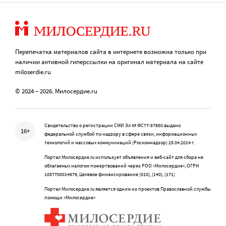
Перепечатка материалов сайта в интернете возможна только при
наличии активной гиперссылки на оригинал материала на сайте
miloserdie.ru
© 2024 – 2026. Милосердие.ru
Свидетельство о регистрации СМИ Эл № ФС77-57850 выдано
16+
федеральной службой по надзору в сфере связи, информационных
технологий и массовых коммуникаций (Роскомнадзор) 25.04.2014 г.
Портал Милосердие.ru использует объявления и веб-сайт для сбора не
облагаемых налогом пожертвований через РОО «Милосердие», ОГРН
1057700014679, Целевое финансирование (010), (140), (171)
Портал Милосердие.ru является одним из проектов Православной службы
помощи «Милосердие»