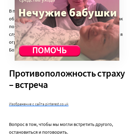
В последнее время в нашем «Ковчеге» появились
общины в Индии и там есть люди другой религии; как
понять их? Может быть, главное в опыте встречи —
слушать друг друга. Так рушатся те стены, которыми я
ограждаю себя, и так я понимаю, что я и есть чадо
Божие.
Противоположность страху
– встреча
Изображение с сайта pinterest.co.uk
Вопрос в том, чтобы мы могли встретить другого,
остановиться и поговорить.