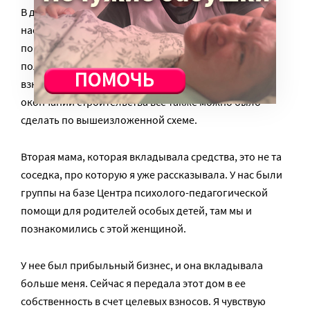
В договоре должно быть указано, что опекуны либо
наследники могут продать жилплощадь в Доме
попечения только членам организации. На деле
получилось, что мы вдвоем вкладывали целевые
взносы на строительство Дома попечения. По
окончании строительства все также можно было
сделать по вышеизложенной схеме.
Вторая мама, которая вкладывала средства, это не та
соседка, про которую я уже рассказывала. У нас были
группы на базе Центра психолого-педагогической
помощи для родителей особых детей, там мы и
познакомились с этой женщиной.
У нее был прибыльный бизнес, и она вкладывала
больше меня. Сейчас я передала этот дом в ее
собственность в счет целевых взносов. Я чувствую