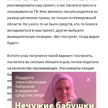
рекламировали наш проект, о нас писали в прессе и
показывали на ТВ. Мне звонили, писали родители из
разных регионов страны, не только из Кемеровской
области. Но у кого-то не было средств, кто-то боялся
вкладываться в наш проект, другие выбрали
выжидательную позицию: «Вот построят, тогда видно
будет».
В итоге у нас получился такой вариант: построить,
посчитать во сколько обошелся дом, потом поделить
на количество проживающих. Эти комнаты-секции
были бы собственностью опекунов, ребят
необходимо было бы в них прописать, чтобы в
дальнейшем наша организация могла бы получать
компенсацию от государства за социальное
обслуживание ребят на дому.