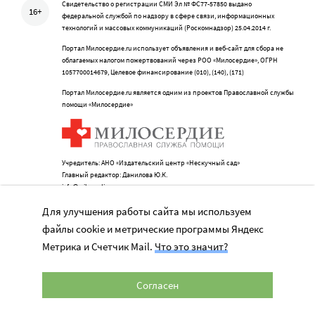
Свидетельство о регистрации СМИ Эл № ФС77-57850 выдано
16+
федеральной службой по надзору в сфере связи, информационных
технологий и массовых коммуникаций (Роскомнадзор) 25.04.2014 г.
Портал Милосердие.ru использует объявления и веб-сайт для сбора не
облагаемых налогом пожертвований через РОО «Милосердие», ОГРН
1057700014679, Целевое финансирование (010), (140), (171)
Портал Милосердие.ru является одним из проектов Православной службы
помощи «Милосердие»
Учредитель: АНО «Издательский центр «Нескучный сад»
Главный редактор: Данилова Ю.К.
info@miloserdie.ru
8-499-350-05-95
Для улучшения работы сайта мы используем
файлы cookie и метрические программы Яндекс
Метрика и Счетчик Mail.
Что это значит?
Портал
Согласен
Наши партнеры