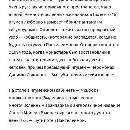
очень русская история: много пространства, мало
людей. Немногочисленных насельников (их всего 15)
игумен любовно называет «бриллиантами» и
«изумрудами». Он хочет сложить из них прекрасный
узор — «общность, «которая не распадется, когда не
будет тут игумена Пантелеимона». Оговорка понятна:
с 1994 года, когда монастырь был восстановлен в
статусе, настоятелями здесь побывали десять
человек, причем предыдущий игумен — иеромонах
Даниил (Соколов) — был убит прямо у себя в келье.
На столе в игуменском кабинете — McBook и
множество книг. Выделяется отмеченное
многочисленными закладками англоязычное издание
Church Money. «В монастыре я стал много думать о
деньгах», — шутит отец Пантелеимон.