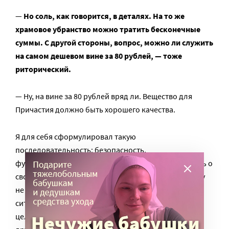
—
Но соль, как говорится, в деталях. На то же
храмовое убранство можно тратить бесконечные
суммы. С другой стороны, вопрос, можно ли служить
на самом дешевом вине за 80 рублей, — тоже
риторический.
— Ну, на вине за 80 рублей вряд ли. Вещество для
Причастия должно быть хорошего качества.
Я для себя сформулировал такую
последовательность: безопасность,
функциональность, эстетика. И всегда надо помнить о
своих приоритетах. Действительно ли нашему храму
не хватает суперкрасивого подсвечника (а такая
ситуация может быть, если мы в представительских
целях строим очень красивый храм), или важнее