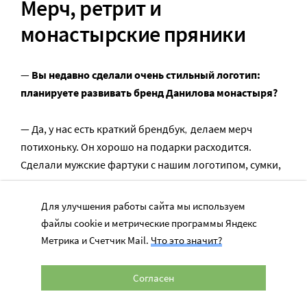
Мерч, ретрит и
монастырские пряники
—
Вы недавно сделали очень стильный логотип:
планируете развивать бренд Данилова монастыря?
,
— Да, у нас есть краткий брендбук
делаем мерч
потихоньку. Он хорошо на подарки расходится.
Сделали мужские фартуки с нашим логотипом, сумки,
кружки…
Для улучшения работы сайта мы используем
На логотипе Данилова монастыря изображены
файлы cookie и метрические программы Яндекс
крылатые колеса, которые взяты с одной из
Метрика и Счетчик Mail.
Что это значит?
плащаниц, и эта же тема неоднократно раскрывается
в фресках Троицкого собора. Это описанные
Согласен
пророком Иезекиилем многоочитые и