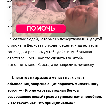
другое? В каком-то смысле траты — это вопрос
совести.
Есть жесткая формула: «Деньги Церкви — это деньги
нищих». В ней два смысла. С одной стороны,
церковные деньги — деньги преимущественно
небогатых людей, которые их пожертвовали. С другой
стороны, в Церковь приходят бедные, нищие, и есть
заповедь «просящему у тебя дай». И тут большая
ответственность: как это сделать так, чтобы
выполнить завет Христа, а не навредить человеку.
—
В некоторых храмах и монастырях висят
объявления, запрещающие подавать милостыню у
ворот — «Это не жертва, угодная Богу, а
развращение людей грехом тунеядства» и подобное.
У вас такого нет. Это принципиально?